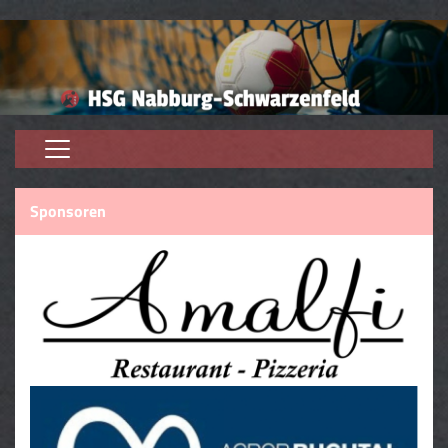
Home
Sponsoren
Aktive
Jugend
Trainer
Trainingszeiten
Kontaktformular
Förderverein